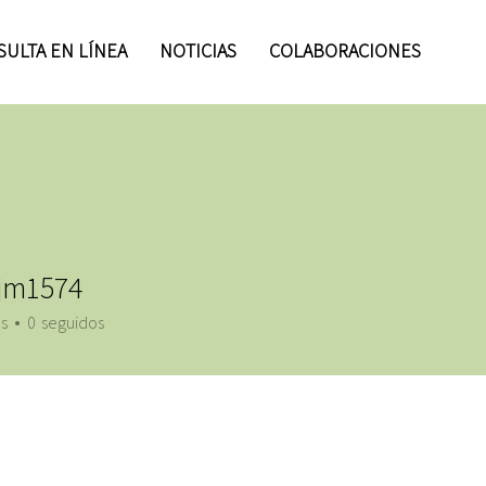
ULTA EN LÍNEA
NOTICIAS
COLABORACIONES
jm1574
1574
s
0
seguidos