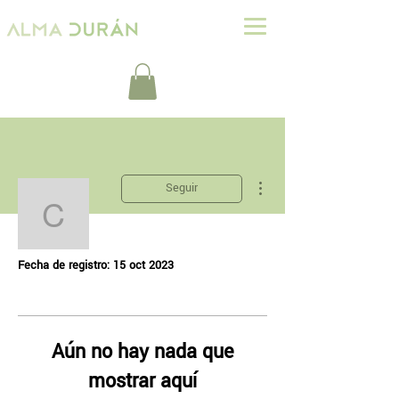
Más acciones
Seguir
claudiareyeszarate
Perfil
claudiareyeszarate
Fecha de registro: 15 oct 2023
Aún no hay nada que
mostrar aquí