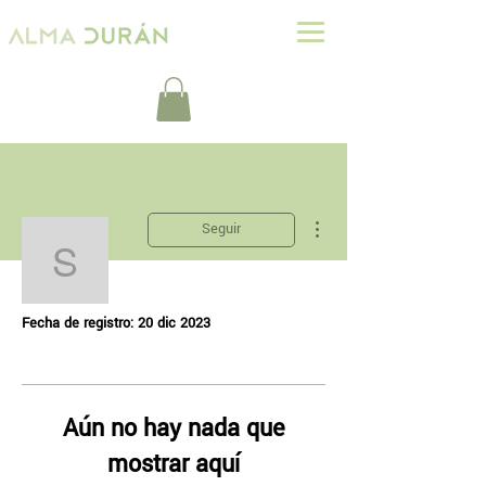
Más acciones
Seguir
siia26
Perfil
siia26
Fecha de registro: 20 dic 2023
Aún no hay nada que
mostrar aquí