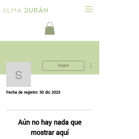
Más acciones
Seguir
solmarenatorres
Perfil
solmarenatorres
Fecha de registro: 30 dic 2023
Aún no hay nada que
mostrar aquí